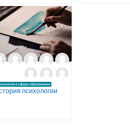
ихология в сфере образования
стория психологии