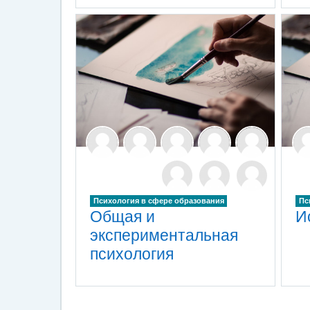
Психология в сфере образования
Пс
Общая и
И
экспериментальная
психология