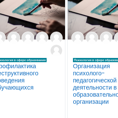
ихология в сфере образования
Психология в сфере образов
рофилактика
Организация
еструктивного
психолого-
оведения
педагогической
бучающихся
деятельности в
образовательн
организации