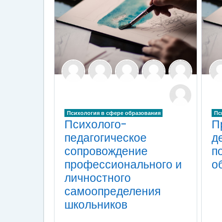
Психология в сфере образования
Пс
Психолого-
П
педагогическое
д
сопровождение
п
профессионального и
о
личностного
самоопределения
школьников