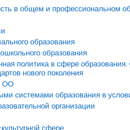
ость в общем и профессиональном о
ии
чального образования
дошкольного образования
нная политика в сфере образования
артов нового поколения
в ОО
ыми системами образования в усло
разовательной организации
культурной сфере